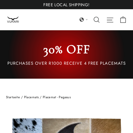
Direkt
FREE LOCAL SHIPPING!
zum
Wa
Suchen
Seitenn
Inhalt
30% OFF
PURCHASES OVER R1000 RECEIVE 4 FREE PLACEMATS
Startseite
/
Placemats
/
Placemat - Pegasus