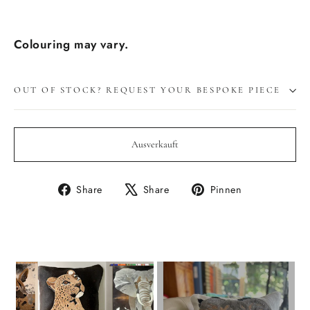
Colouring may vary.
OUT OF STOCK? REQUEST YOUR BESPOKE PIECE
Ausverkauft
Auf
Auf
Auf
Share
Share
Pinnen
Facebook
X
Pinterest
teilen
twittern
pinnen