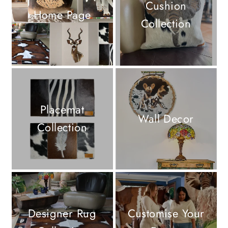
Cushion
Home Page
Collection
Placemat
Wall Decor
Collection
Designer Rug
Customise Your