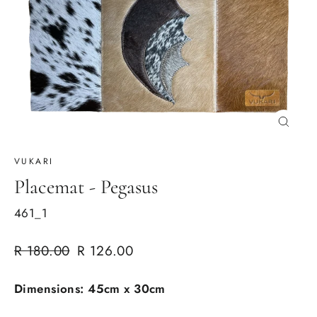
Schließe
(Esc)
VUKARI
Placemat - Pegasus
461_1
Normaler
Verkaufspreis
R 180.00
R 126.00
Preis
Dimensions: 45cm x 30cm