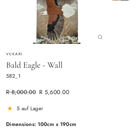
Schließen
(Esc)
VUKARI
Bald Eagle - Wall
582_1
Normaler
Verkaufspreis
R 8,000.00
R 5,600.00
Preis
5 auf Lager
Dimensions: 100cm x 190cm