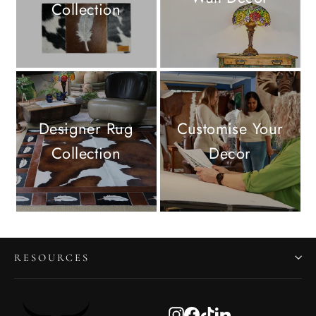
Collection
Designer Rug
Customise Your
Collection
Decor
RESOURCES
Instagram
Facebook
TikTok
LinkedIn