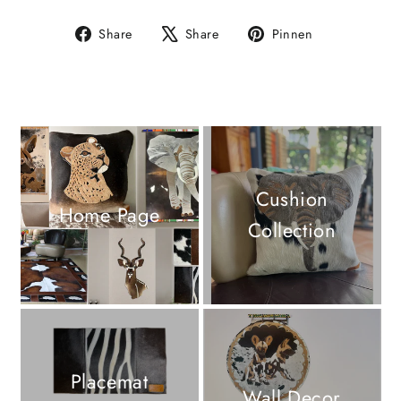
Auf
Auf
Auf
Share
Share
Pinnen
Facebook
X
Pinterest
teilen
twittern
pinnen
Cushion
Home Page
Collection
Placemat
Wall Decor