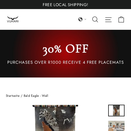
Direkt
FREE LOCAL SHIPPING!
zum
Wa
Suchen
Seitenn
Inhalt
30% OFF
PURCHASES OVER R1000 RECEIVE 4 FREE PLACEMATS
Startseite
/
Bald Eagle - Wall